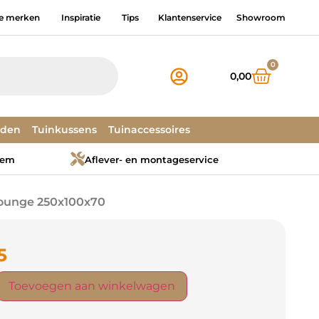
e merken
Inspiratie
Tips
Klantenservice
Showroom
0
0,00
dden
Tuinkussens
Tuinaccessoires
tem
Aflever- en montageservice
Lounge 250x100x70
5
Toevoegen aan winkelwagen