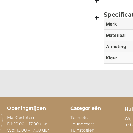
Specifica
Merk
Materiaal
Afmeting
Kleur
Openingstijden
Categorieën
Hul
Ma: Gesloten
Tuinsets
Wij 
Di: 10.00 – 17.00 uur
Loungesets
te 
Wo: 10.00 – 17.00 uur
Tuinstoelen